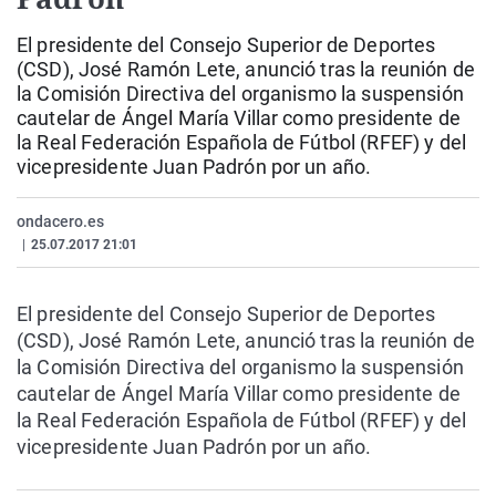
La rosa de los vientos
Caso
Extremadura
Virales
El presidente del Consejo Superior de Deportes
Gente viajera
Retornados
Galicia
Televisión
(CSD), José Ramón Lete, anunció tras la reunión de
la Comisión Directiva del organismo la suspensión
Como el perro y el gat
Equipo de investigaci
La Rioja
Elecciones
cautelar de Ángel María Villar como presidente de
Operación Viuda Negr
Navarra
la Real Federación Española de Fútbol (RFEF) y del
vicepresidente Juan Padrón por un año.
País Vasco
ondacero.es
|
25.07.2017 21:01
El presidente del Consejo Superior de Deportes
(CSD), José Ramón Lete, anunció tras la reunión de
la Comisión Directiva del organismo la suspensión
cautelar de Ángel María Villar como presidente de
la Real Federación Española de Fútbol (RFEF) y del
vicepresidente Juan Padrón por un año.