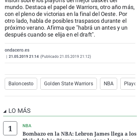
visión sobre los playoffs del mejor basket del
La rosa de los vientos
Caso
Extremadura
Virales
mundo. Destaca el papel de Warriors, otro año más,
con el pleno de victorias en la final del Oeste. Por
Gente viajera
Retornados
Galicia
Televisión
otro lado, habla de posibles traspasos durante el
Como el perro y el gat
Equipo de investigaci
La Rioja
Elecciones
próximo verano. Afirma que "habrá un antes y un
después cuando se elija en el draft".
Operación Viuda Negr
Navarra
País Vasco
ondacero.es
|
21.05.2019 21:14
(Publicado 21.05.2019 21:12)
Baloncesto
Golden State Warriors
NBA
Playof
LO MÁS
NBA
Bombazo en la NBA: Lebron James llega a los