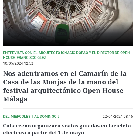
La rosa de los vientos
Caso
Extremadura
Virales
Gente viajera
Retornados
Galicia
Televisión
Como el perro y el gat
Equipo de investigaci
La Rioja
Elecciones
Operación Viuda Negr
Navarra
País Vasco
ENTREVISTA CON EL ARQUITECTO IGNACIO DORAO Y EL DIRECTOR DE OPEN
HOUSE, FRANCISCO GLEZ
10/05/2024 12:52
Nos adentramos en el Camarín de la
Casa de las Monjas de la mano del
festival arquitectónico Open House
Málaga
DEL MIÉRCOLES 1 AL DOMINGO 5
22/04/2024 08:16
Cabárceno organizará visitas guiadas en bicicleta
eléctrica a partir del 1 de mayo