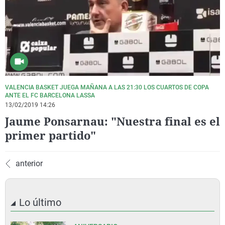
La rosa de los vientos
Caso
Extremadura
Virales
Gente viajera
Retornados
Galicia
Televisión
Como el perro y el gat
Equipo de investigaci
La Rioja
Elecciones
Operación Viuda Negr
Navarra
País Vasco
VALENCIA BASKET JUEGA MAÑANA A LAS 21:30 LOS CUARTOS DE COPA
ANTE EL FC BARCELONA LASSA
13/02/2019 14:26
Jaume Ponsarnau: "Nuestra final es el
primer partido"
anterior
Lo último