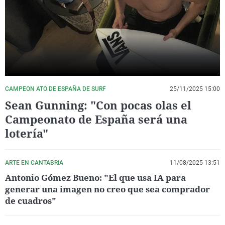
La rosa de los vientos
Caso
Extremadura
Virales
Gente viajera
Retornados
Galicia
Televisión
Como el perro y el gat
Equipo de investigaci
La Rioja
Elecciones
Operación Viuda Negr
Navarra
País Vasco
CAMPEON ATO DE ESPAÑA DE SURF
25/11/2025 15:00
Sean Gunning: "Con pocas olas el
Campeonato de España será una
lotería"
ARTE EN CANTABRIA
11/08/2025 13:51
Antonio Gómez Bueno: "El que usa IA para
generar una imagen no creo que sea comprador
de cuadros"