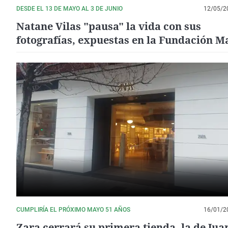
DESDE EL 13 DE MAYO AL 3 DE JUNIO
12/05/2
Natane Vilas "pausa" la vida con sus
fotografías, expuestas en la Fundación M
Ortega Pérez para la exposición Future St
2026
CUMPLIRÍA EL PRÓXIMO MAYO 51 AÑOS
16/01/2
Zara cerrará su primera tienda, la de Jua