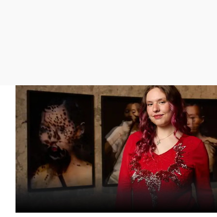
La rosa de los vientos
Caso
Extremadura
Gente viajera
Retornados
Galicia
Como el perro y el
Equipo de investigación
La Rioja
gato
Operación Viuda
Navarra
Negra
País Vasco