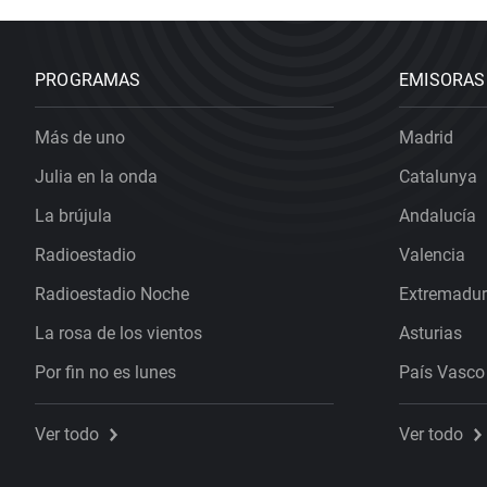
PROGRAMAS
EMISORAS
Más de uno
Madrid
Julia en la onda
Catalunya
La brújula
Andalucía
Radioestadio
Valencia
Radioestadio Noche
Extremadu
La rosa de los vientos
Asturias
Por fin no es lunes
País Vasco
Ver todo
Ver todo