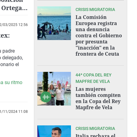
 Ortega
CRISIS MIGRATORIA
 y Liceo
La Comisión
Europea registra
2/03/2025 12:56
una denuncia
tex:
contra el Gobierno
por presunta
"inacción" en la
u padre
frontera de Ceuta
o delegado,
onario el
44ª COPA DEL REY
MAPFRE DE VELA
na su ritmo
Las mujeres
también compiten
en la Copa del Rey
Mapfre de Vela
1/11/2024 11:08
CRISIS MIGRATORIA
Italia rechaza el