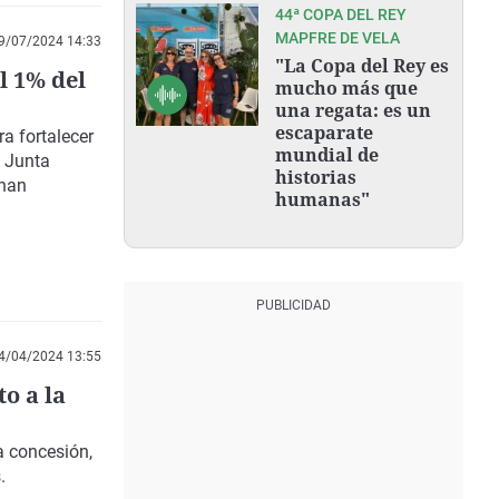
44ª COPA DEL REY
MAPFRE DE VELA
9/07/2024 14:33
"La Copa del Rey es
l 1% del
mucho más que
una regata: es un
escaparate
ra fortalecer
mundial de
a Junta
historias
 han
humanas"
4/04/2024 13:55
o a la
a concesión,
.