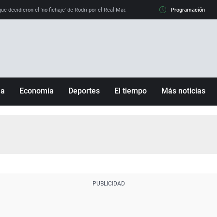
e decidieron el 'no fichaje' de Rodri por el Real Madrid y su 'sí' al Barça
Programación
La llamada de
ña
Economía
Deportes
El tiempo
Más noticias
Fútbol
Sociedad
Baloncesto
Mundo
Tenis
Salud
Motor
Cultura
Ciencia y Tecnología
adrid
Gastronomía
nciana
Medio ambiente