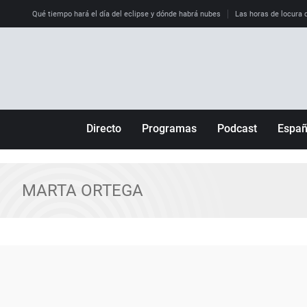
Qué tiempo hará el día del eclipse y dónde habrá nubes
Las horas de locura qu
Directo
Programas
Podcast
Espa
Más de uno
Los Perseguidos
Andalucía
Por fin
Malas decisiones
Aragón
MARTA ORTEGA
Julia en la onda
Expedientes del más allá
Baleares
La brújula
El viaje del Guernica
Cantabria
Radioestadio
Invisibles
Cataluña
Radioestadio noche
Prohibido morirse
Comunidad de M
El colegio invisible
Esto no ha pasado
Comunitat Vale