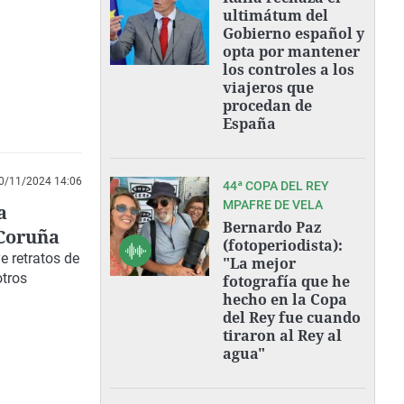
ultimátum del
Gobierno español y
opta por mantener
los controles a los
viajeros que
procedan de
España
0/11/2024 14:06
44ª COPA DEL REY
MPAFRE DE VELA
a
Bernardo Paz
 Coruña
(fotoperiodista):
e retratos de
"La mejor
otros
fotografía que he
hecho en la Copa
del Rey fue cuando
tiraron al Rey al
agua"