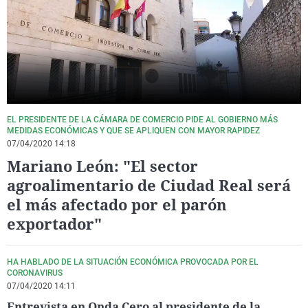
La rosa de los vientos
Caso
Extremadura
Virales
Gente viajera
Retornados
Galicia
Televisión
Como el perro y el gat
Equipo de investigaci
La Rioja
Elecciones
Operación Viuda Negr
Navarra
País Vasco
EL PRESIDENTE DE LA CÁMARA DE COMERCIO PIDE AL GOBIERNO MÁS
MEDIDAS ECONÓMICAS Y QUE SE APLIQUEN CON MAYOR RAPIDEZ
07/04/2020 14:18
Mariano León: "El sector
agroalimentario de Ciudad Real será
el más afectado por el parón
exportador"
HA HABLADO DE LA SITUACIÓN ECONÓMICA PROVOCADA POR EL
CORONAVIRUS
07/04/2020 14:11
Entrevista en Onda Cero al presidente de la