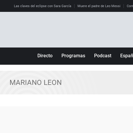
Las claves del eclipse con Sara García
Muere el padre de Leo Messi
Cont
Directo
Programas
Podcast
Espa
Más de uno
Los Perseguidos
Andalucía
Por fin
Malas decisiones
Aragón
MARIANO LEON
Julia en la onda
Expedientes del más allá
Baleares
La brújula
El viaje del Guernica
Cantabria
Radioestadio
Invisibles
Cataluña
Radioestadio noche
Prohibido morirse
Comunidad de M
El colegio invisible
Esto no ha pasado
Comunitat Vale