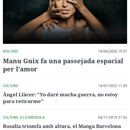
La rosa de los vientos
Caso
Extremadura
Virales
Gente viajera
Retornados
Galicia
Televisión
Como el perro y el gat
Equipo de investigaci
La Rioja
Elecciones
Operación Viuda Negr
Navarra
País Vasco
NOU DISC
14/04/2026 19:57
Manu Guix fa una passejada espacial
per l’amor
CULTURA
14/07/2022 11:29
Àngel Llàcer: "Yo daré mucha guerra, no estoy
para retirarme"
CULTURA, A LA BRÚIXOLA
04/11/2019 21:52
Rosalía triomfa amb altura, el Manga Barcelona