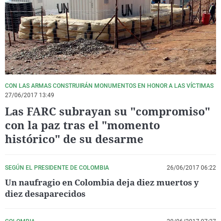
La rosa de los vientos
Caso
Extremadura
Virales
Gente viajera
Retornados
Galicia
Televisión
Como el perro y el gat
Equipo de investigaci
La Rioja
Elecciones
Operación Viuda Negr
Navarra
País Vasco
CON LAS ARMAS CONSTRUIRÁN MONUMENTOS EN HONOR A LAS VÍCTIMAS
27/06/2017 13:49
Las FARC subrayan su "compromiso"
con la paz tras el "momento
histórico" de su desarme
SEGÚN EL PRESIDENTE DE COLOMBIA
26/06/2017 06:22
Un naufragio en Colombia deja diez muertos y
diez desaparecidos