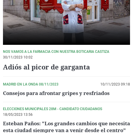
La rosa de los vientos
Caso
Extremadura
Virales
Gente viajera
Retornados
Galicia
Televisión
Como el perro y el gat
Equipo de investigaci
La Rioja
Elecciones
Operación Viuda Negr
Navarra
País Vasco
NOS VAMOS A LA FARMACIA CON NUESTRA BOTICARIA CASTIZA
30/11/2023 10:02
Adiós al picor de garganta
MADRID EN LA ONDA 08/11/2023
10/11/2023 09:18
Consejos para afrontar gripes y resfriados
ELECCIONES MUNICIPALES 28M - CANDIDATO CIUDADANOS
18/05/2023 13:56
Esteban Paños: "Los grandes cambios que necesita
esta ciudad siempre van a venir desde el centro"