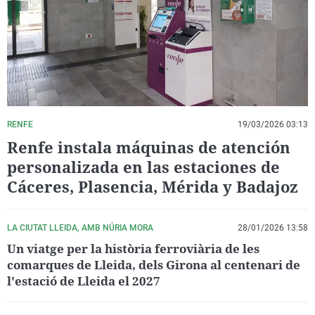
La rosa de los vientos
Caso
Extremadura
Virales
Gente viajera
Retornados
Galicia
Televisión
Como el perro y el gat
Equipo de investigaci
La Rioja
Elecciones
Operación Viuda Negr
Navarra
País Vasco
RENFE
19/03/2026 03:13
Renfe instala máquinas de atención
personalizada en las estaciones de
Cáceres, Plasencia, Mérida y Badajoz
LA CIUTAT LLEIDA, AMB NÚRIA MORA
28/01/2026 13:58
Un viatge per la història ferroviària de les
comarques de Lleida, dels Girona al centenari de
l'estació de Lleida el 2027