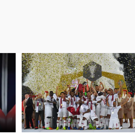
Virales
Televisión
Elecciones