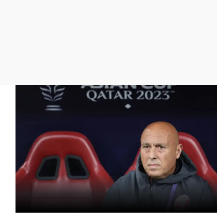
La rosa de los vientos
Caso
Extremadura
Gente viajera
Retornados
Galicia
Como el perro y el
Equipo de investigación
La Rioja
gato
Operación Viuda
Navarra
Negra
País Vasco