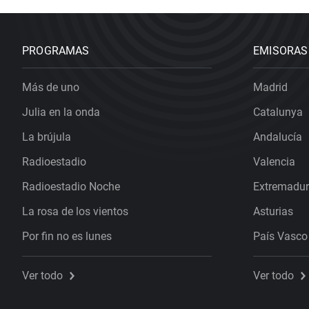
PROGRAMAS
EMISORAS
Más de uno
Madrid
Julia en la onda
Catalunya
La brújula
Andalucía
Radioestadio
Valencia
Radioestadio Noche
Extremadu
La rosa de los vientos
Asturias
Por fin no es lunes
País Vasco
Ver todo
Ver todo