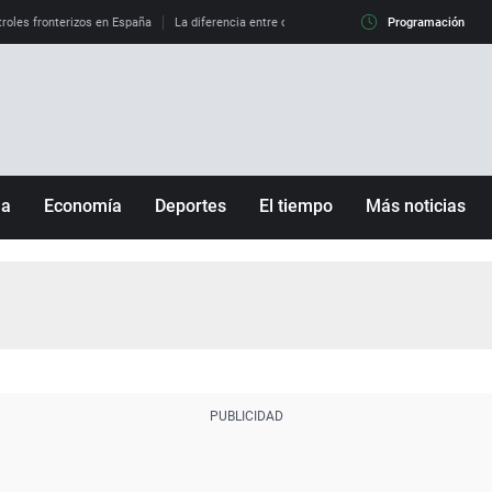
roles fronterizos en España
La diferencia entre observar el eclipse al 99% y al 100%
Programación
ña
Economía
Deportes
El tiempo
Más noticias
Fútbol
Sociedad
Baloncesto
Mundo
Tenis
Salud
Motor
Cultura
Ciencia y Tecnología
adrid
Gastronomía
nciana
Medio ambiente