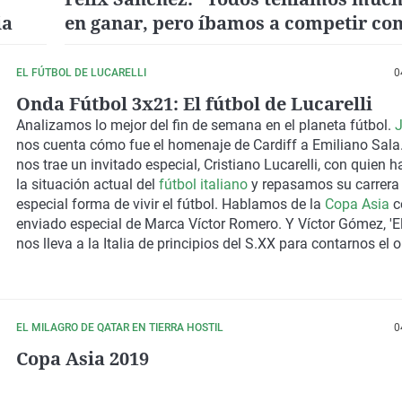
ia
en ganar, pero íbamos a competir con
grandes del continente"
EL FÚTBOL DE LUCARELLI
0
Onda Fútbol 3x21: El fútbol de Lucarelli
Analizamos lo mejor del fin de semana en el planeta fútbol.
nos cuenta cómo fue el homenaje de Cardiff a Emiliano Sal
nos trae un invitado especial, Cristiano Lucarelli, con quien
la situación actual del
fútbol italiano
y repasamos su carrera
especial forma de vivir el fútbol. Hablamos de la
Copa Asia
c
enviado especial de Marca Víctor Romero. Y Víctor Gómez, 'El
nos lleva a la Italia de principios del S.XX para contarnos el o
canción Bella Ciao.
EL MILAGRO DE QATAR EN TIERRA HOSTIL
0
Copa Asia 2019