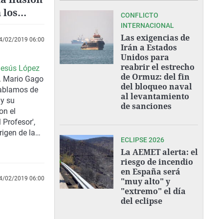
 los
CONFLICTO
INTERNACIONAL
Las exigencias de
4/02/2019 06:00
Irán a Estados
Unidos para
reabrir el estrecho
Jesús López
de Ormuz: del fin
a. Mario Gago
del bloqueo naval
 hablamos de
al levantamiento
 y su
de sanciones
on el
 Profesor',
rigen de la
ECLIPSE 2026
La AEMET alerta: el
riesgo de incendio
en España será
4/02/2019 06:00
"muy alto" y
"extremo" el día
del eclipse