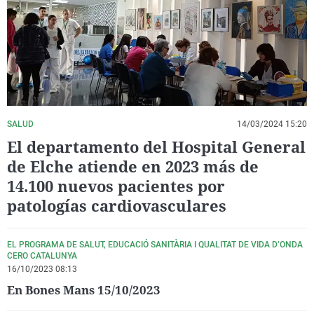
La rosa de los vientos
Caso
Extremadura
Virales
Gente viajera
Retornados
Galicia
Televisión
Como el perro y el gat
Equipo de investigaci
La Rioja
Elecciones
Operación Viuda Negr
Navarra
País Vasco
SALUD
14/03/2024 15:20
El departamento del Hospital General
de Elche atiende en 2023 más de
14.100 nuevos pacientes por
patologías cardiovasculares
EL PROGRAMA DE SALUT, EDUCACIÓ SANITÀRIA I QUALITAT DE VIDA D’ONDA
CERO CATALUNYA
16/10/2023 08:13
En Bones Mans 15/10/2023