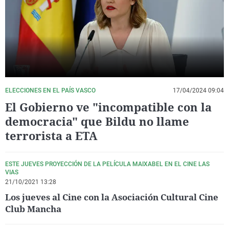
La rosa de los vientos
Caso
Extremadura
Virales
Gente viajera
Retornados
Galicia
Televisión
Como el perro y el gat
Equipo de investigaci
La Rioja
Elecciones
Operación Viuda Negr
Navarra
País Vasco
ELECCIONES EN EL PAÍS VASCO
17/04/2024 09:04
El Gobierno ve "incompatible con la
democracia" que Bildu no llame
terrorista a ETA
ESTE JUEVES PROYECCIÓN DE LA PELÍCULA MAIXABEL EN EL CINE LAS
VIAS
21/10/2021 13:28
Los jueves al Cine con la Asociación Cultural Cine
Club Mancha