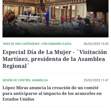
La rosa de los vientos
Caso
Extremadura
Virales
Gente viajera
Retornados
Galicia
Televisión
Como el perro y el gat
Equipo de investigaci
La Rioja
Elecciones
Operación Viuda Negr
Navarra
País Vasco
"MÁS DE UNO CARTAGENA", CON DÁMARIS OJEDA
06/03/2025 15:05
Especial Día de La Mujer - `Visitación
Martínez, presidenta de la Asamblea
Regional´
SESIÓN DE CONTROL ASAMBLEA
25/02/2025 11:47
López Miras anuncia la creación de un comité
para anticiparse al impacto de los aranceles en
Estados Unidos