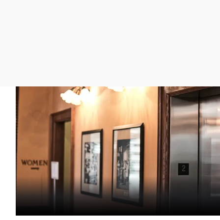
La rosa de los vientos
Caso
Extremadura
Gente viajera
Retornados
Galicia
Como el perro y el
Equipo de investigación
La Rioja
gato
Operación Viuda
Navarra
Negra
País Vasco