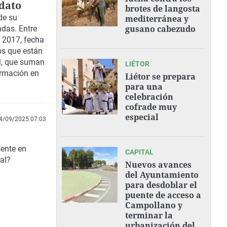
ndato
brotes de langosta
de su
mediterránea y
gusano cabezudo
adas. Entre
 2017, fecha
os que están
l, que suman
LIÉTOR
ormación en
Liétor se prepara
para una
celebración
cofrade muy
especial
4/09/2025 07:03
sente en
CAPITAL
al?
Nuevos avances
del Ayuntamiento
para desdoblar el
puente de acceso a
Campollano y
terminar la
urbanización del