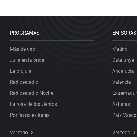
PROGRAMAS
EMISORAS
Más de uno
Madrid
Julia en la onda
Catalunya
La brújula
Andalucía
Radioestadio
Valencia
Radioestadio Noche
Extremadu
La rosa de los vientos
Asturias
Por fin no es lunes
País Vasco
Ver todo
Ver todo