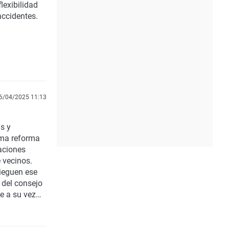
lexibilidad
accidentes.
6/04/2025 11:13
s y
ima reforma
aciones
 vecinos.
nieguen ese
 del consejo
e a su vez
a, Manuel