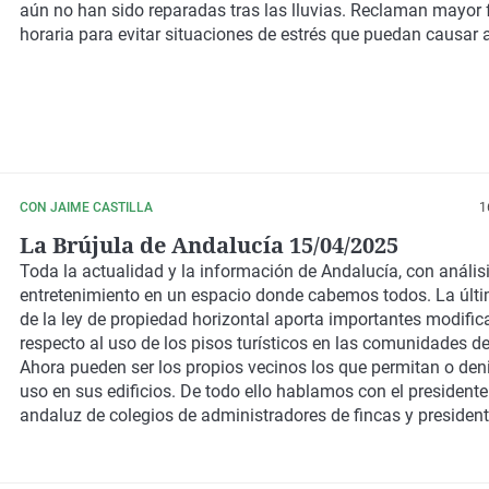
aún no han sido reparadas tras las lluvias. Reclaman mayor f
horaria para evitar situaciones de estrés que puedan causar 
CON JAIME CASTILLA
1
La Brújula de Andalucía 15/04/2025
Toda la actualidad y la información de Andalucía, con análisi
entretenimiento en un espacio donde cabemos todos. La últ
de la ley de propiedad horizontal aporta importantes modific
respecto al uso de los pisos turísticos en las comunidades de
Ahora pueden ser los propios vecinos los que permitan o de
uso en sus edificios. De todo ello hablamos con el presidente
andaluz de colegios de administradores de fincas y president
del Colegio de Administradores de Fincas de Málaga y Melill
Jiménez Caro.