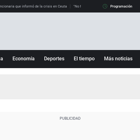
uncionaria que informó de la crisis en Ceuta
"No hay mafias, que no nos engañen": exper
Programación
ña
Economía
Deportes
El tiempo
Más noticias
Fútbol
Sociedad
Baloncesto
Mundo
Tenis
Salud
Motor
Cultura
Ciencia y Tecnología
adrid
Gastronomía
nciana
Medio ambiente