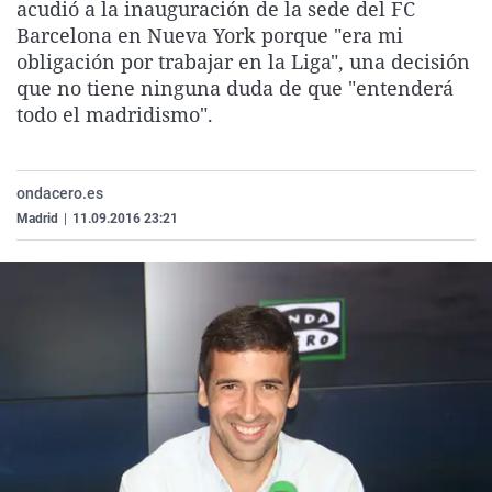
acudió a la inauguración de la sede del FC
La rosa de los vientos
Caso
Extremadura
Virales
Barcelona en Nueva York porque "era mi
Gente viajera
Retornados
Galicia
Televisión
obligación por trabajar en la Liga", una decisión
que no tiene ninguna duda de que "entenderá
Como el perro y el gat
Equipo de investigaci
La Rioja
Elecciones
todo el madridismo".
Operación Viuda Negr
Navarra
País Vasco
ondacero.es
Madrid
|
11.09.2016 23:21