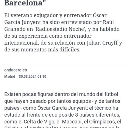
Barcelona"
La rosa de los vientos
Caso
Extremadura
Virales
El veterano exjugador y entrenador Óscar
Gente viajera
Retornados
Galicia
Televisión
García Junyent ha sido entrevistado por Raúl
Como el perro y el gat
Equipo de investigaci
La Rioja
Elecciones
Granado en 'Radioestadio Noche', y ha hablado
Operación Viuda Negr
Navarra
de su experiencia como entrenador
internacional, de su relación con Johan Cruyff y
País Vasco
de sus momentos más difíciles.
ondacero.es
Madrid
|
30.03.2024 01:10
Existen pocas figuras dentro del mundo del fútbol
que hayan pasado por tantos equipos - y de tantos
países - como Óscar García Junyent: el técnico ha
estado al frente de equipos de 8 países diferentes,
como el Celta de Vigo, el Maccabi, el Olimpiacos, el