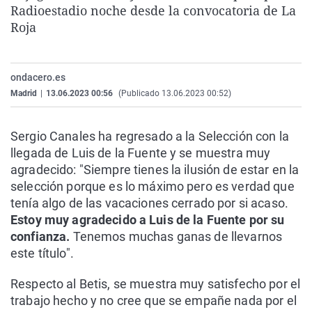
Radioestadio noche desde la convocatoria de La
La rosa de los vientos
Caso
Extremadura
Virales
Roja
Gente viajera
Retornados
Galicia
Televisión
Como el perro y el gat
Equipo de investigaci
La Rioja
Elecciones
ondacero.es
Operación Viuda Negr
Navarra
Madrid
|
13.06.2023 00:56
(Publicado 13.06.2023 00:52)
País Vasco
Sergio Canales ha regresado a la Selección con la
llegada de Luis de la Fuente y se muestra muy
agradecido: "Siempre tienes la ilusión de estar en la
selección porque es lo máximo pero es verdad que
tenía algo de las vacaciones cerrado por si acaso.
Estoy muy agradecido a Luis de la Fuente por su
confianza.
Tenemos muchas ganas de llevarnos
este título".
Respecto al Betis, se muestra muy satisfecho por el
trabajo hecho y no cree que se empañe nada por el