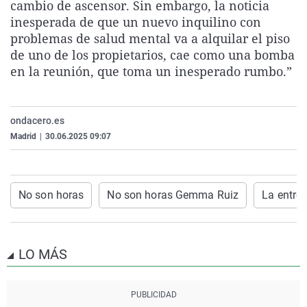
cambio de ascensor. Sin embargo, la noticia
La rosa de los vientos
Caso
Extremadura
Virales
inesperada de que un nuevo inquilino con
Gente viajera
Retornados
Galicia
Televisión
problemas de salud mental va a alquilar el piso
de uno de los propietarios, cae como una bomba
Como el perro y el gat
Equipo de investigaci
La Rioja
Elecciones
en la reunión, que toma un inesperado rumbo.”
Operación Viuda Negr
Navarra
País Vasco
ondacero.es
Madrid
|
30.06.2025 09:07
No son horas
No son horas Gemma Ruiz
La entrev
LO MÁS