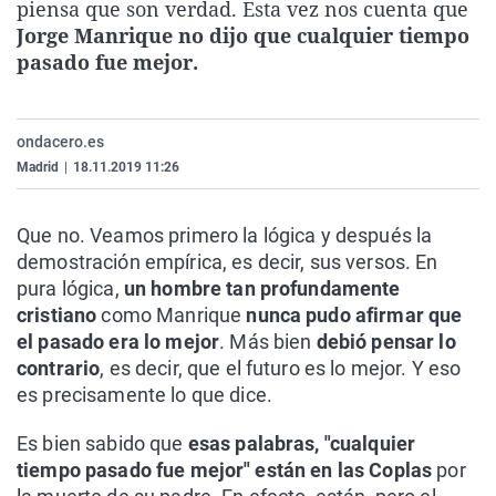
piensa que son verdad. Esta vez nos cuenta que
La rosa de los vientos
Caso
Extremadura
Virales
Jorge Manrique no dijo que cualquier tiempo
Gente viajera
Retornados
Galicia
Televisión
pasado fue mejor.
Como el perro y el gat
Equipo de investigaci
La Rioja
Elecciones
Operación Viuda Negr
Navarra
ondacero.es
Madrid
|
18.11.2019 11:26
País Vasco
Que no. Veamos primero la lógica y después la
demostración empírica, es decir, sus versos. En
pura lógica,
un hombre tan profundamente
cristiano
como Manrique
nunca pudo afirmar que
el pasado era lo mejor
. Más bien
debió pensar lo
contrario
, es decir, que el futuro es lo mejor. Y eso
es precisamente lo que dice.
Es bien sabido que
esas palabras, "cualquier
tiempo pasado fue mejor" están en las Coplas
por