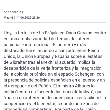
La rosa de los vientos
Caso
Extremadura
Virales
ondacero.es
Gente viajera
Retornados
Galicia
Televisión
Madrid
|
11.06.2025 23:26
Como el perro y el gat
Equipo de investigaci
La Rioja
Elecciones
Operación Viuda Negr
Navarra
Hoy, la tertulia de La Brújula en Onda Cero se centró
en una amplia variedad de temas de interés
País Vasco
nacional e internacional. El primero y más
destacado fue el acuerdo alcanzado entre Reino
Unido, la Unión Europea y España sobre el estatus
de Gibraltar tras el Brexit. El acuerdo implica la
desaparición de la verja fronteriza y la integración
de la colonia británica en el espacio Schengen, con
la presencia de policías españoles en el puerto y en
el aeropuerto del Peñón. El ministro Albares lo
calificó como un "acuerdo histórico definitivo", que
"marca un antes y un después para la estabilidad, la
cooperación y el bienestar, creando una zona de
prosperidad compartida". Por parte de la Unión