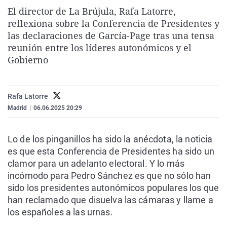
La rosa de los vientos
Caso
Extremadura
Virales
El director de La Brújula, Rafa Latorre,
reflexiona sobre la Conferencia de Presidentes y
Gente viajera
Retornados
Galicia
Televisión
las declaraciones de García-Page tras una tensa
Como el perro y el gat
Equipo de investigaci
La Rioja
Elecciones
reunión entre los líderes autonómicos y el
Gobierno
Operación Viuda Negr
Navarra
País Vasco
Rafa Latorre
Madrid
|
06.06.2025 20:29
Lo de los pinganillos ha sido la anécdota, la noticia
es que esta Conferencia de Presidentes ha sido un
clamor para un adelanto electoral. Y lo más
incómodo para Pedro Sánchez es que no sólo han
sido los presidentes autonómicos populares los que
han reclamado que disuelva las cámaras y llame a
los españoles a las urnas.