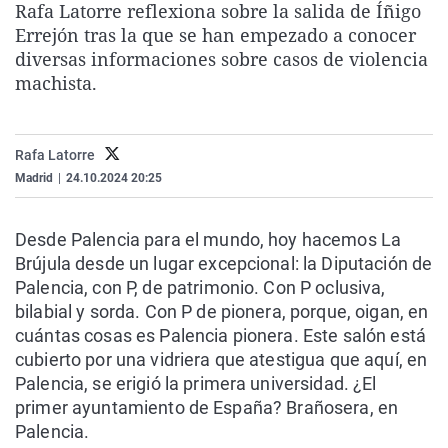
Rafa Latorre reflexiona sobre la salida de Íñigo
La rosa de los vientos
Caso
Extremadura
Virales
Errejón tras la que se han empezado a conocer
Gente viajera
Retornados
Galicia
Televisión
diversas informaciones sobre casos de violencia
machista.
Como el perro y el gat
Equipo de investigaci
La Rioja
Elecciones
Operación Viuda Negr
Navarra
Rafa Latorre
País Vasco
Madrid
|
24.10.2024 20:25
Desde Palencia para el mundo, hoy hacemos La
Brújula desde un lugar excepcional: la Diputación de
Palencia, con P, de patrimonio. Con P oclusiva,
bilabial y sorda. Con P de pionera, porque, oigan, en
cuántas cosas es Palencia pionera. Este salón está
cubierto por una vidriera que atestigua que aquí, en
Palencia, se erigió la primera universidad. ¿El
primer ayuntamiento de España? Brañosera, en
Palencia.