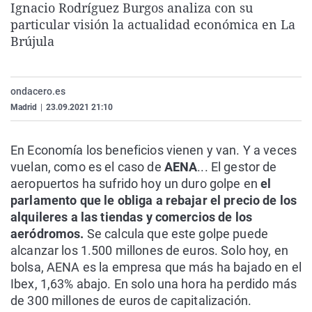
Ignacio Rodríguez Burgos analiza con su
La rosa de los vientos
Caso
Extremadura
Virales
particular visión la actualidad económica en La
Gente viajera
Retornados
Galicia
Televisión
Brújula
Como el perro y el gat
Equipo de investigaci
La Rioja
Elecciones
Operación Viuda Negr
Navarra
ondacero.es
Madrid
|
23.09.2021 21:10
País Vasco
En Economía los beneficios vienen y van. Y a veces
vuelan, como es el caso de
AENA
... El gestor de
aeropuertos ha sufrido hoy un duro golpe en
el
parlamento que le obliga a rebajar el precio de los
alquileres a las tiendas y comercios de los
aeródromos.
Se calcula que este golpe puede
alcanzar los 1.500 millones de euros. Solo hoy, en
bolsa, AENA es la empresa que más ha bajado en el
Ibex, 1,63% abajo. En solo una hora ha perdido más
de 300 millones de euros de capitalización.