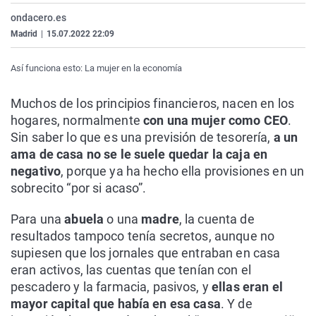
La rosa de los vientos
Caso
Extremadura
Virales
ondacero.es
Madrid
|
15.07.2022 22:09
Gente viajera
Retornados
Galicia
Televisión
Como el perro y el gat
Equipo de investigaci
La Rioja
Elecciones
Así funciona esto: La mujer en la economía
Operación Viuda Negr
Navarra
Muchos de los principios financieros, nacen en los
País Vasco
hogares, normalmente
con una mujer como CEO
.
Sin saber lo que es una previsión de tesorería,
a un
ama de casa no se le suele quedar la caja en
negativo
, porque ya ha hecho ella provisiones en un
sobrecito “por si acaso”.
Para una
abuela
o una
madre
, la cuenta de
resultados tampoco tenía secretos, aunque no
supiesen que los jornales que entraban en casa
eran activos, las cuentas que tenían con el
pescadero y la farmacia, pasivos, y
ellas eran el
mayor capital que había en esa casa
. Y de