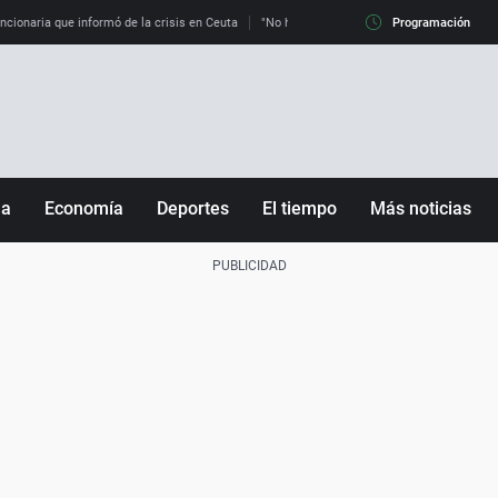
uncionaria que informó de la crisis en Ceuta
"No hay mafias, que no nos engañen": exper
Programación
ña
Economía
Deportes
El tiempo
Más noticias
Fútbol
Sociedad
Baloncesto
Mundo
Tenis
Salud
Motor
Cultura
Ciencia y Tecnología
adrid
Gastronomía
nciana
Medio ambiente