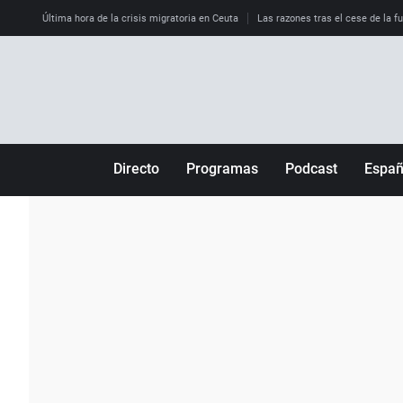
Última hora de la crisis migratoria en Ceuta
Las razones tras el cese de la f
Directo
Programas
Podcast
Espa
Más de uno
Los Perseguidos
Andalucía
Por fin
Malas decisiones
Aragón
Julia en la onda
Expedientes del más allá
Baleares
La brújula
El viaje del Guernica
Cantabria
Radioestadio
Invisibles
Cataluña
Radioestadio noche
Prohibido morirse
Comunidad de M
El colegio invisible
Esto no ha pasado
Comunitat Vale