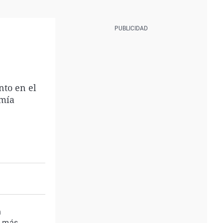
nto en el
omía
n
s más