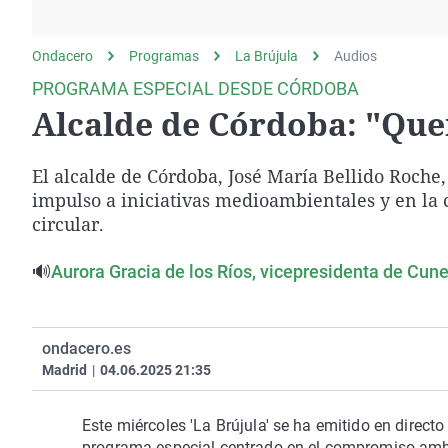
La rosa de los vientos
Caso
Extremadura
Gente viajera
Retornados
Galicia
Ondacero
Programas
La Brújula
Audios
Como el perro y el
Equipo de investigación
La Rioja
PROGRAMA ESPECIAL DESDE CÓRDOBA
gato
Alcalde de Córdoba: "Que
Operación Viuda
Navarra
Negra
País Vasco
El alcalde de Córdoba, José María Bellido Roche,
impulso a iniciativas medioambientales y en la
circular.
🔊
Aurora Gracia de los Ríos, vicepresidenta de Cunex
ondacero.es
Madrid
|
04.06.2025 21:35
Este miércoles 'La Brújula' se ha emitido en direct
programa especial centrado en el compromiso ambi