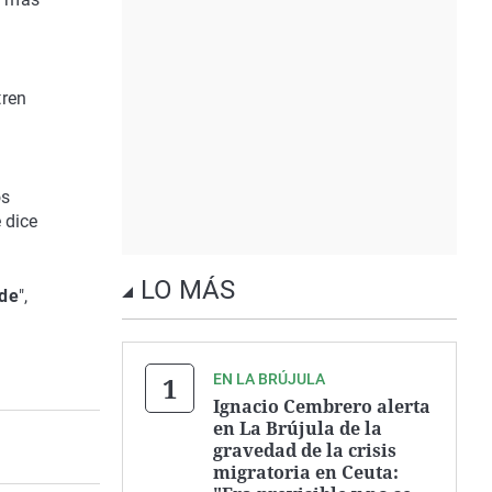
tren
os
 dice
LO MÁS
rde
",
EN LA BRÚJULA
Ignacio Cembrero alerta
en La Brújula de la
gravedad de la crisis
migratoria en Ceuta: