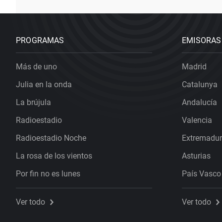
PROGRAMAS
EMISORAS
Más de uno
Madrid
Julia en la onda
Catalunya
La brújula
Andalucía
Radioestadio
Valencia
Radioestadio Noche
Extremadu
La rosa de los vientos
Asturias
Por fin no es lunes
País Vasco
Ver todo
Ver todo