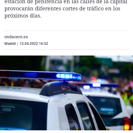
estación de penitencia en las calles de la capital
La rosa de los vientos
Caso
Extremadura
Virales
provocarán diferentes cortes de tráfico en los
próximos días.
Gente viajera
Retornados
Galicia
Televisión
Como el perro y el gat
Equipo de investigaci
La Rioja
Elecciones
Operación Viuda Negr
Navarra
ondacero.es
Madrid
|
12.04.2022 16:32
País Vasco