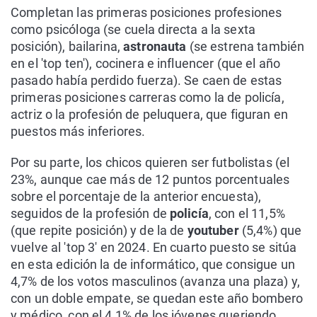
Completan las primeras posiciones profesiones
como psicóloga (se cuela directa a la sexta
posición), bailarina,
astronauta
(se estrena también
en el 'top ten'), cocinera e influencer (que el año
pasado había perdido fuerza). Se caen de estas
primeras posiciones carreras como la de policía,
actriz o la profesión de peluquera, que figuran en
puestos más inferiores.
Por su parte, los chicos quieren ser futbolistas (el
23%, aunque cae más de 12 puntos porcentuales
sobre el porcentaje de la anterior encuesta),
seguidos de la profesión de
policía
, con el 11,5%
(que repite posición) y de la de
youtuber
(5,4%) que
vuelve al 'top 3' en 2024. En cuarto puesto se sitúa
en esta edición la de informático, que consigue un
4,7% de los votos masculinos (avanza una plaza) y,
con un doble empate, se quedan este año bombero
y médico, con el 4,1% de los jóvenes queriendo