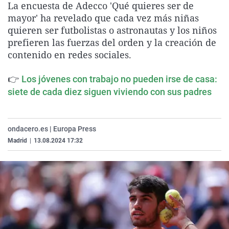
La encuesta de Adecco 'Qué quieres ser de
La rosa de los vientos
Caso
Extremadura
Virales
mayor' ha revelado que cada vez más niñas
Gente viajera
Retornados
Galicia
Televisión
quieren ser futbolistas o astronautas y los niños
prefieren las fuerzas del orden y la creación de
Como el perro y el gat
Equipo de investigaci
La Rioja
Elecciones
contenido en redes sociales.
Operación Viuda Negr
Navarra
👉
Los jóvenes con trabajo no pueden irse de casa:
País Vasco
siete de cada diez siguen viviendo con sus padres
ondacero.es | Europa Press
Madrid
|
13.08.2024 17:32