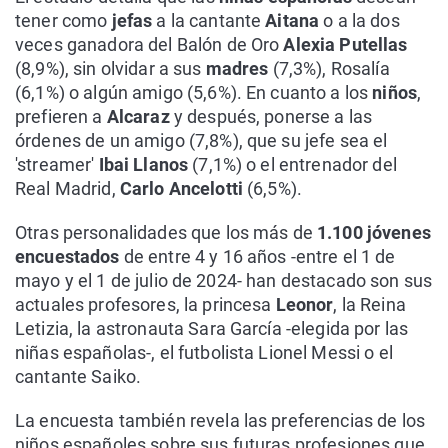
tener como
jefas
a la cantante
Aitana
o a la dos
veces ganadora del Balón de Oro
Alexia Putellas
(8,9%), sin olvidar a sus
madres
(7,3%), Rosalía
(6,1%) o algún amigo (5,6%). En cuanto a los
niños
,
prefieren a
Alcaraz
y después, ponerse a las
órdenes de un amigo (7,8%), que su jefe sea el
'streamer'
Ibai Llanos
(7,1%) o el entrenador del
Real Madrid,
Carlo Ancelotti
(6,5%).
Otras personalidades que los más de
1.100 jóvenes
encuestados
de entre 4 y 16 años -entre el 1 de
mayo y el 1 de julio de 2024- han destacado son sus
actuales profesores, la princesa
Leonor
, la Reina
Letizia, la astronauta Sara García -elegida por las
niñas españolas-, el futbolista Lionel Messi o el
cantante Saiko.
La encuesta también revela las preferencias de los
niños españoles sobre sus futuras profesiones que,