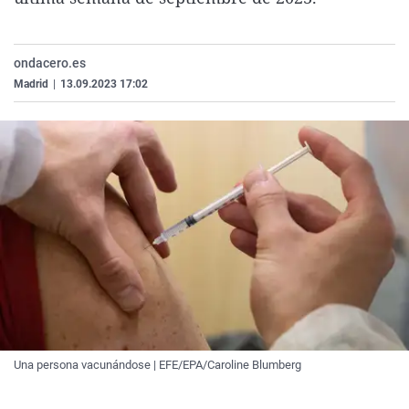
La rosa de los vientos
Caso
Extremadura
Virales
Gente viajera
Retornados
Galicia
Televisión
ondacero.es
Como el perro y el gat
Equipo de investigaci
La Rioja
Elecciones
Madrid
|
13.09.2023 17:02
Operación Viuda Negr
Navarra
País Vasco
Una persona vacunándose | EFE/EPA/Caroline Blumberg