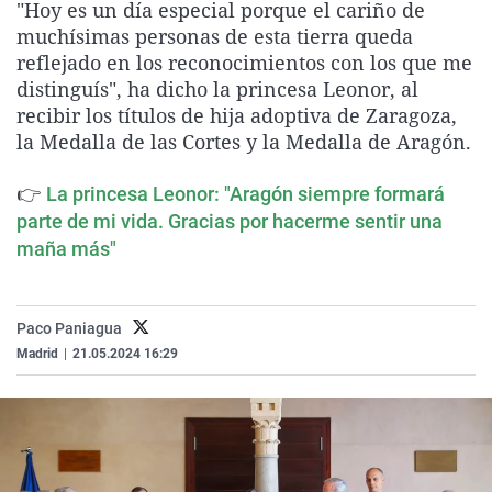
"Hoy es un día especial porque el cariño de
La rosa de los vientos
Caso
Extremadura
Virales
muchísimas personas de esta tierra queda
Gente viajera
Retornados
Galicia
Televisión
reflejado en los reconocimientos con los que me
distinguís", ha dicho la princesa Leonor, al
Como el perro y el gat
Equipo de investigaci
La Rioja
Elecciones
recibir los títulos de hija adoptiva de Zaragoza,
Operación Viuda Negr
Navarra
la Medalla de las Cortes y la Medalla de Aragón.
País Vasco
👉
La princesa Leonor: "Aragón siempre formará
parte de mi vida. Gracias por hacerme sentir una
maña más"
Paco Paniagua
Madrid
|
21.05.2024 16:29