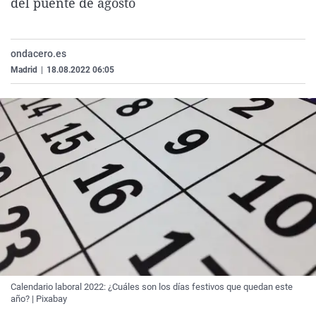
del puente de agosto
La rosa de los vientos
Caso
Extremadura
Virales
Gente viajera
Retornados
Galicia
Televisión
ondacero.es
Como el perro y el gat
Equipo de investigaci
La Rioja
Elecciones
Madrid
|
18.08.2022 06:05
Operación Viuda Negr
Navarra
País Vasco
Calendario laboral 2022: ¿Cuáles son los días festivos que quedan este
año? | Pixabay