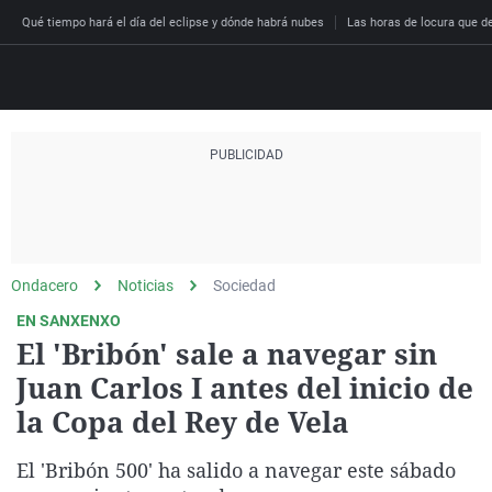
Qué tiempo hará el día del eclipse y dónde habrá nubes
Las horas de locura que dec
Directo
Programas
Podcast
Más de uno
Los Perseguidos
Andalucía
Fútbol
Sociedad
España
Por fin
Malas decisiones
Aragón
Baloncesto
Mundo
Ondacero
Noticias
Sociedad
Economía
Julia en la onda
Expedientes del más a
Baleares
Tenis
Salud
EN SANXENXO
El 'Bribón' sale a navegar sin
Deportes
La brújula
El viaje del Guernica
Cantabria
Motor
Cultura
Juan Carlos I antes del inicio de
El tiempo
Radioestadio
Invisibles
Cataluña
Ciencia y Tecnología
la Copa del Rey de Vela
Más noticias
Radioestadio noche
Prohibido morirse
Comunidad de Madrid
Gastronomía
El 'Bribón 500' ha salido a navegar este sábado
El colegio invisible
Esto no ha pasado
Comunitat Valenciana
Medio ambiente