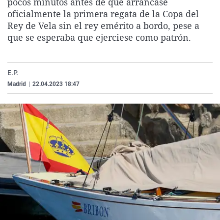
pocos minutos antes de que arrancase
La rosa de los vientos
Caso
Extremadura
Virales
oficialmente la primera regata de la Copa del
Rey de Vela sin el rey emérito a bordo, pese a
Gente viajera
Retornados
Galicia
Televisión
que se esperaba que ejerciese como patrón.
Como el perro y el gat
Equipo de investigaci
La Rioja
Elecciones
Operación Viuda Negr
Navarra
E.P.
País Vasco
Madrid
|
22.04.2023 18:47