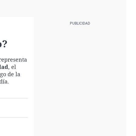
o?
 representa
dad
, el
ogo de la
día.