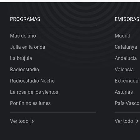
PROGRAMAS
EMISORAS
Más de uno
Madrid
Julia en la onda
Catalunya
La brújula
Andalucía
Radioestadio
Valencia
Radioestadio Noche
Extremadu
La rosa de los vientos
Asturias
Por fin no es lunes
País Vasco
Ver todo
Ver todo