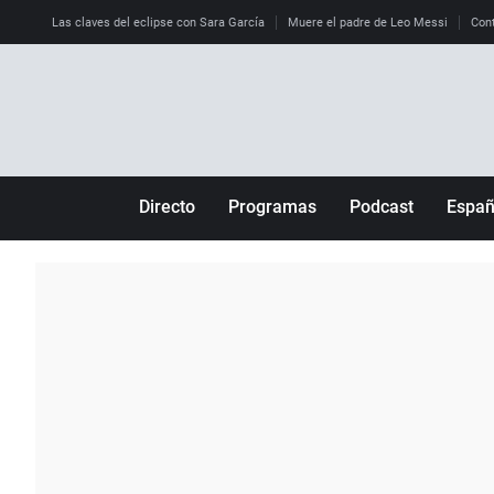
Las claves del eclipse con Sara García
Muere el padre de Leo Messi
Cont
Directo
Programas
Podcast
Espa
Más de uno
Los Perseguidos
Andalucía
Por fin
Malas decisiones
Aragón
Julia en la onda
Expedientes del más allá
Baleares
La brújula
El viaje del Guernica
Cantabria
Radioestadio
Invisibles
Cataluña
Radioestadio noche
Prohibido morirse
Comunidad de M
El colegio invisible
Esto no ha pasado
Comunitat Vale