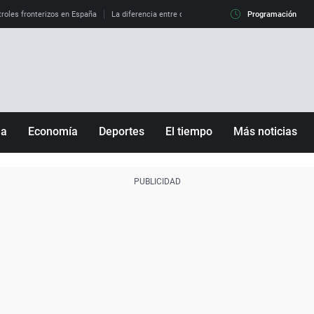
roles fronterizos en España
La diferencia entre observar el eclipse al 99% y al 100%
Programación
ña
Economía
Deportes
El tiempo
Más noticias
Fútbol
Sociedad
Baloncesto
Mundo
Tenis
Salud
Motor
Cultura
Ciencia y Tecnología
adrid
Gastronomía
nciana
Medio ambiente