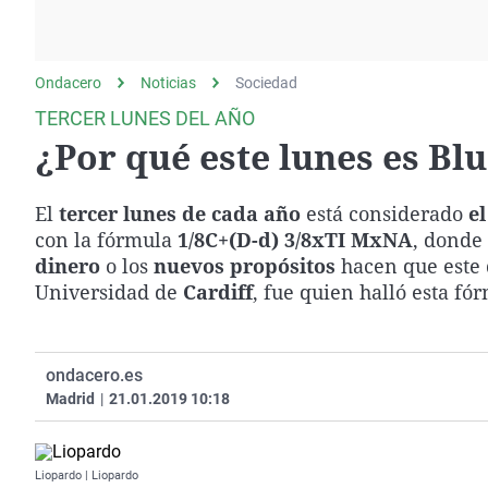
La rosa de los vientos
Caso
Extremadura
Gente viajera
Retornados
Galicia
Ondacero
Noticias
Como el perro y el
Sociedad
Equipo de investigación
La Rioja
gato
TERCER LUNES DEL AÑO
Operación Viuda
Navarra
¿Por qué este lunes es Bl
Negra
País Vasco
El
tercer lunes de cada año
está considerado
el
con la fórmula
1/8C+(D-d) 3/8xTI MxNA
, donde 
dinero
o los
nuevos propósitos
hacen que este d
Universidad de
Cardiff
, fue quien halló esta f
ondacero.es
Madrid
|
21.01.2019 10:18
Liopardo | Liopardo