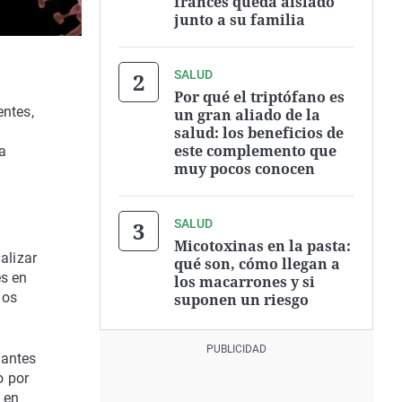
francés queda aislado
junto a su familia
SALUD
Por qué el triptófano es
entes,
un gran aliado de la
salud: los beneficios de
este complemento que
a
muy pocos conocen
SALUD
Micotoxinas en la pasta:
alizar
qué son, cómo llegan a
es en
los macarrones y si
dos
suponen un riesgo
iantes
o por
 en