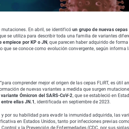
 mutaciones. En abril, se identificó
un grupo de nuevas cepas
que se utiliza para describir toda una familia de variantes difer
que empiece por KP o JN
, que parecen haber adquirido de forma
o que se conoce como evolución convergente, según informa l
 “para comprender mejor el origen de las cepas FLiRT, es útil an
la formación de nuevas variantes a medida que surgen mutacion
a variante Ómicron del SARS-CoV-2
, que se estableció en Esta
 entre ellas JN.1
, identificada en septiembre de 2023.
 por su habilidad para evadir la inmunidad adquirida, las var
ficativa en Estados Unidos, tanto por infecciones previas com
el Control y la Prevención de Enfermedades (CDC, por sus siglas