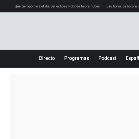
Qué tiempo hará el día del eclipse y dónde habrá nubes
Las horas de locura qu
Directo
Programas
Podcast
Espa
Más de uno
Los Perseguidos
Andalucía
Por fin
Malas decisiones
Aragón
Julia en la onda
Expedientes del más allá
Baleares
La brújula
El viaje del Guernica
Cantabria
Radioestadio
Invisibles
Cataluña
Radioestadio noche
Prohibido morirse
Comunidad de M
El colegio invisible
Esto no ha pasado
Comunitat Vale