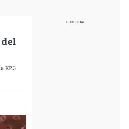
 del
da KP.3