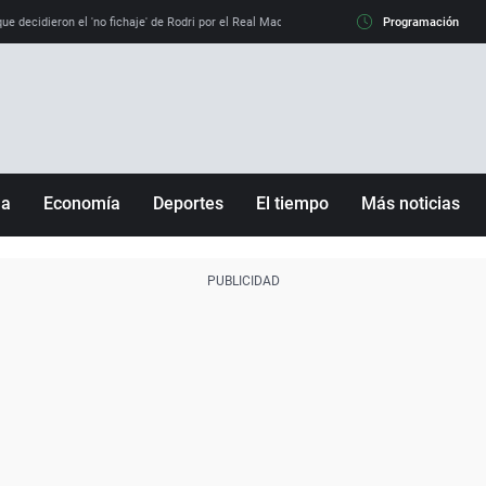
e decidieron el 'no fichaje' de Rodri por el Real Madrid y su 'sí' al Barça
Programación
La llamada de
ña
Economía
Deportes
El tiempo
Más noticias
Fútbol
Sociedad
Baloncesto
Mundo
Tenis
Salud
Motor
Cultura
Ciencia y Tecnología
adrid
Gastronomía
nciana
Medio ambiente