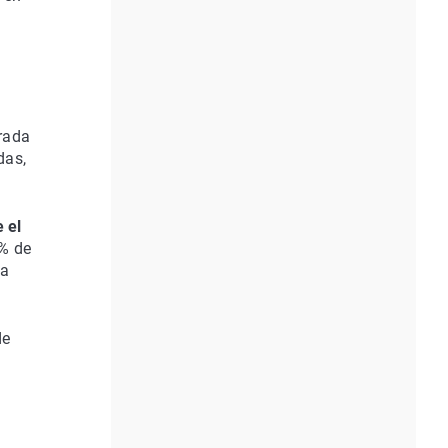
trada
das,
 el
0% de
 a
de