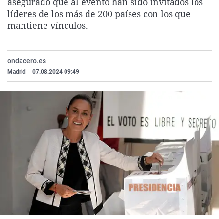
asegurado que al evento han sido invitados los
La rosa de los vientos
Caso
Extremadura
Virales
líderes de los más de 200 países con los que
mantiene vínculos.
Gente viajera
Retornados
Galicia
Televisión
Como el perro y el gat
Equipo de investigaci
La Rioja
Elecciones
Operación Viuda Negr
Navarra
ondacero.es
Madrid
|
07.08.2024 09:49
País Vasco