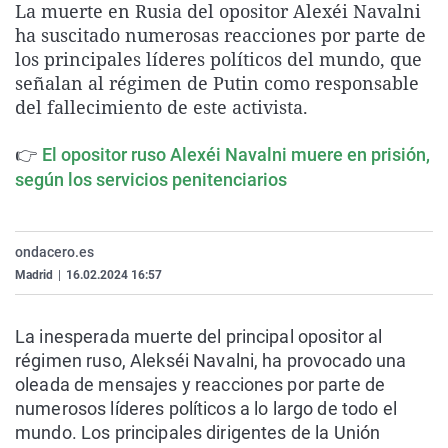
La muerte en Rusia del opositor Alexéi Navalni
La rosa de los vientos
Caso
Extremadura
Virales
ha suscitado numerosas reacciones por parte de
Gente viajera
Retornados
Galicia
Televisión
los principales líderes políticos del mundo, que
señalan al régimen de Putin como responsable
Como el perro y el gat
Equipo de investigaci
La Rioja
Elecciones
del fallecimiento de este activista.
Operación Viuda Negr
Navarra
👉
El opositor ruso Alexéi Navalni muere en prisión,
País Vasco
según los servicios penitenciarios
ondacero.es
Madrid
|
16.02.2024 16:57
La inesperada muerte del principal opositor al
régimen ruso, Alekséi Navalni, ha provocado una
oleada de mensajes y reacciones por parte de
numerosos líderes políticos a lo largo de todo el
mundo. Los principales dirigentes de la Unión