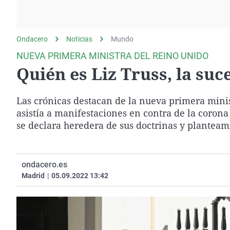
La rosa de los vientos
Caso
Extremadura
Gente viajera
Retornados
Galicia
Ondacero
Noticias
Como el perro y el
Mundo
Equipo de investigación
La Rioja
gato
NUEVA PRIMERA MINISTRA DEL REINO UNIDO
Operación Viuda
Navarra
Quién es Liz Truss, la su
Negra
País Vasco
Las crónicas destacan de la nueva primera mini
asistía a manifestaciones en contra de la coron
se declara heredera de sus doctrinas y planteam
ondacero.es
Madrid
|
05.09.2022 13:42