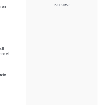
r en
ell
por el
rcio