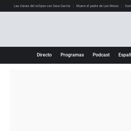
Las claves del eclipse con Sara García
Muere el padre de Leo Messi
Cont
Directo
Programas
Podcast
Espa
Más de uno
Los Perseguidos
Andalucía
Por fin
Malas decisiones
Aragón
Julia en la onda
Expedientes del más allá
Baleares
La brújula
El viaje del Guernica
Cantabria
Radioestadio
Invisibles
Cataluña
Radioestadio noche
Prohibido morirse
Comunidad de M
El colegio invisible
Esto no ha pasado
Comunitat Vale