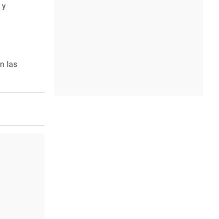
 y
n las