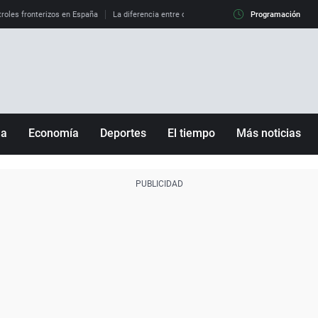
roles fronterizos en España
La diferencia entre observar el eclipse al 99% y al 100%
Programación
ña
Economía
Deportes
El tiempo
Más noticias
Fútbol
Sociedad
Baloncesto
Mundo
Tenis
Salud
Motor
Cultura
Ciencia y Tecnología
adrid
Gastronomía
nciana
Medio ambiente