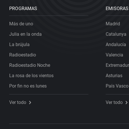
PROGRAMAS
EMISORAS
Más de uno
Madrid
Julia en la onda
Catalunya
La brújula
Andalucía
Radioestadio
Valencia
Radioestadio Noche
Extremadu
La rosa de los vientos
Asturias
Por fin no es lunes
País Vasco
Ver todo
Ver todo