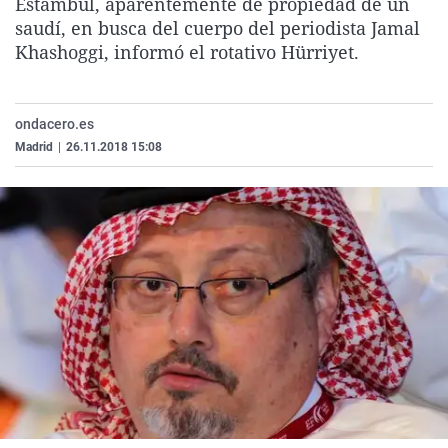
Estambul, aparentemente de propiedad de un
La rosa de los vientos
Caso
Extremadura
Virales
saudí, en busca del cuerpo del periodista Jamal
Khashoggi, informó el rotativo Hürriyet.
Gente viajera
Retornados
Galicia
Televisión
Como el perro y el gat
Equipo de investigaci
La Rioja
Elecciones
Operación Viuda Negr
Navarra
ondacero.es
Madrid
|
26.11.2018 15:08
País Vasco