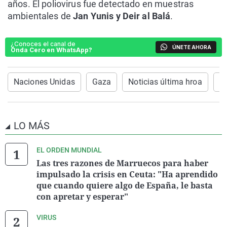
años. El poliovirus fue detectado en muestras
ambientales de
Jan Yunis y Deir al Balá
.
¿Conoces el canal de
ÚNETE AHORA
Onda Cero en WhatsApp?
Naciones Unidas
Gaza
Noticias última hroa
V
LO MÁS
EL ORDEN MUNDIAL
Las tres razones de Marruecos para haber
impulsado la crisis en Ceuta: "Ha aprendido
que cuando quiere algo de España, le basta
con apretar y esperar"
VIRUS