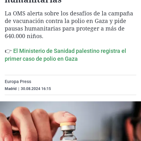
La rosa de los vientos
Caso
Extremadura
Virales
La OMS alerta sobre los desafíos de la campaña
Gente viajera
Retornados
Galicia
Televisión
de vacunación contra la polio en Gaza y pide
Como el perro y el gat
Equipo de investigaci
La Rioja
Elecciones
pausas humanitarias para proteger a más de
640.000 niños.
Operación Viuda Negr
Navarra
País Vasco
👉
El Ministerio de Sanidad palestino registra el
primer caso de polio en Gaza
Europa Press
Madrid
|
30.08.2024 16:15