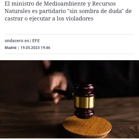
El ministro de Medioambiente y Recursos
La rosa de los vientos
Caso
Extremadura
Virales
Naturales es partidario "sin sombra de duda" de
Gente viajera
Retornados
Galicia
Televisión
castrar o ejecutar a los violadores
Como el perro y el gat
Equipo de investigaci
La Rioja
Elecciones
Operación Viuda Negr
Navarra
ondacero.es | EFE
Madrid
|
19.05.2023 19:46
País Vasco