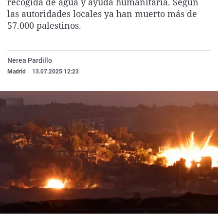
recogida de agua y ayuda humanitaria. Según
La rosa de los vientos
Caso
Extremadura
Virales
las autoridades locales ya han muerto más de
57.000 palestinos.
Gente viajera
Retornados
Galicia
Televisión
Como el perro y el gat
Equipo de investigaci
La Rioja
Elecciones
Operación Viuda Negr
Navarra
Nerea Pardillo
Madrid
|
13.07.2025 12:23
País Vasco