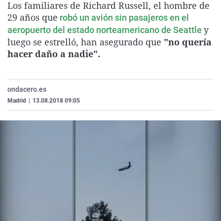
Los familiares de Richard Russell, el hombre de
La rosa de los vientos
Caso
Extremadura
Virales
29 años que
robó un avión sin pasajeros en el
Gente viajera
Retornados
Galicia
Televisión
y
aeropuerto del estado norteamericano de Seattle
luego se estrelló, han asegurado que
"no quería
Como el perro y el gat
Equipo de investigaci
La Rioja
Elecciones
hacer daño a nadie".
Operación Viuda Negr
Navarra
País Vasco
ondacero.es
Madrid
|
13.08.2018 09:05