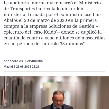
La auditoría interna que encargó el Ministerio
La rosa de los vientos
Caso
Extremadura
Virales
de Transportes ha revelado una orden
Gente viajera
Retornados
Galicia
Televisión
ministerial firmada por el exministro José Luis
Ábalos el 20 de marzo de 2020 en la primera
Como el perro y el gat
Equipo de investigaci
La Rioja
Elecciones
compra a la empresa Soluciones de Gestión --
Operación Viuda Negr
Navarra
epicentro del 'caso Koldo'-- donde se duplicó la
cuantía de cuatro a ocho millones de mascarillas
País Vasco
en un periodo de "tan solo 38 minutos".
ondacero.es | Servimedia
Madrid
|
23.08.2024 23:21