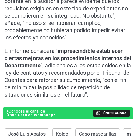
obrante en la auditoría parece evidente que los
requisitos exigibles en este tipo de expedientes no
se cumplieron en su integridad. No obstante",
añade, "incluso si se hubieran cumplido,
probablemente no hubieran podido impedir evitar
los efectos ya conocidos".
El informe considera
"imprescindible establecer
ciertas mejoras en los procedimientos internos del
Departamento
", adicionales a los establecidos en la
ley de contratos y recomendados por el Tribunal de
Cuentas para reforzar su cumplimiento, "con el fin
de minimizar la posibilidad de repetición de
situaciones similares en el futuro".
¿Conoces el canal de
ÚNETE AHORA
Onda Cero en WhatsApp?
José Luis Ábalos
Koldo
Caso mascarillas
masc