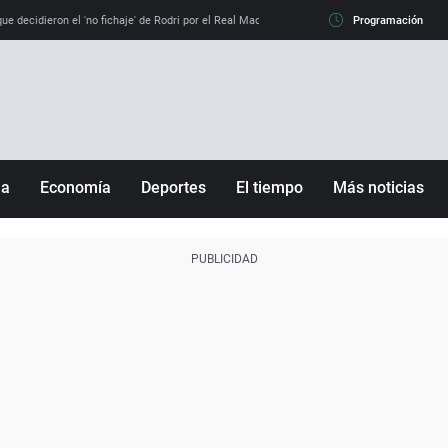
e decidieron el 'no fichaje' de Rodri por el Real Madrid y su 'sí' al Barça
Programación
La llamada de
ña
Economía
Deportes
El tiempo
Más noticias
Fútbol
Sociedad
Baloncesto
Mundo
Tenis
Salud
Motor
Cultura
Ciencia y Tecnología
adrid
Gastronomía
nciana
Medio ambiente