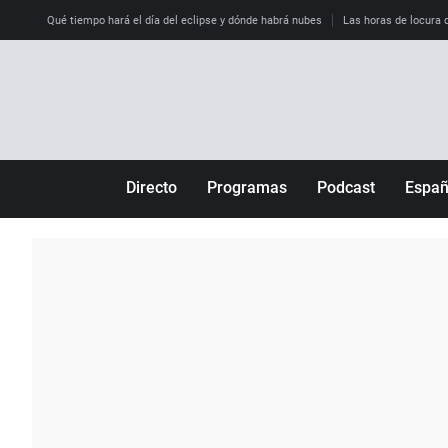
Qué tiempo hará el día del eclipse y dónde habrá nubes
Las horas de locura qu
Directo
Programas
Podcast
Espa
Más de uno
Los Perseguidos
Andalucía
Por fin
Malas decisiones
Aragón
Julia en la onda
Expedientes del más allá
Baleares
La brújula
El viaje del Guernica
Cantabria
Radioestadio
Invisibles
Cataluña
Radioestadio noche
Prohibido morirse
Comunidad de M
El colegio invisible
Esto no ha pasado
Comunitat Vale