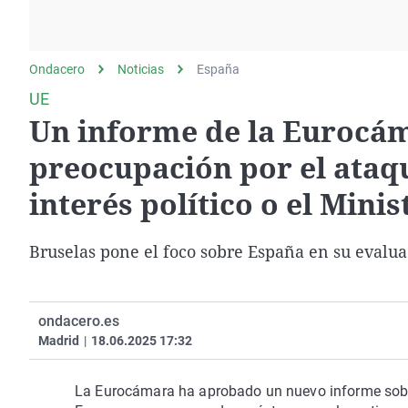
La rosa de los vientos
Caso
Extremadura
Gente viajera
Retornados
Galicia
Ondacero
Noticias
Como el perro y el
España
Equipo de investigación
La Rioja
gato
UE
Operación Viuda
Navarra
Un informe de la Eurocá
Negra
País Vasco
preocupación por el ataqu
interés político o el Minis
Bruselas pone el foco sobre España en su evalua
ondacero.es
Madrid
|
18.06.2025 17:32
La Eurocámara ha aprobado un nuevo informe sobr