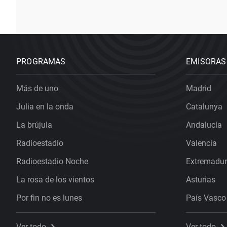
PROGRAMAS
EMISORAS
Más de uno
Madrid
Julia en la onda
Catalunya
La brújula
Andalucía
Radioestadio
Valencia
Radioestadio Noche
Extremadu
La rosa de los vientos
Asturias
Por fin no es lunes
País Vasco
Ver todo
Ver todo