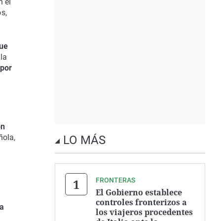
n el
s,
que
la
 por
on
ñola,
LO MÁS
FRONTERAS
El Gobierno establece
controles fronterizos a
ra
los viajeros procedentes