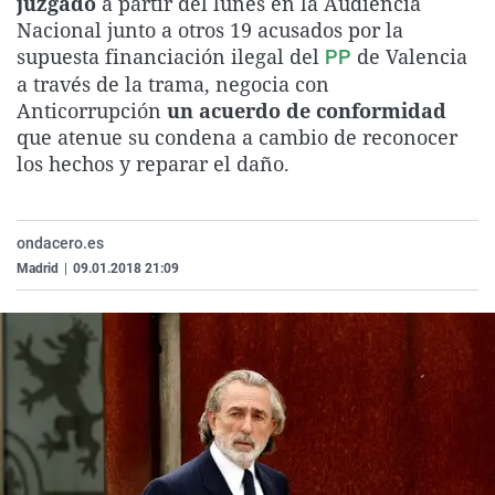
juzgado
a partir del lunes en la Audiencia
La rosa de los vientos
Caso
Extremadura
Virales
Nacional junto a otros 19 acusados por la
supuesta financiación ilegal del
de Valencia
PP
Gente viajera
Retornados
Galicia
Televisión
a través de la trama, negocia con
Como el perro y el gat
Equipo de investigaci
La Rioja
Elecciones
Anticorrupción
un acuerdo de conformidad
que atenue su condena a cambio de reconocer
Operación Viuda Negr
Navarra
los hechos y reparar el daño.
País Vasco
ondacero.es
Madrid
|
09.01.2018 21:09