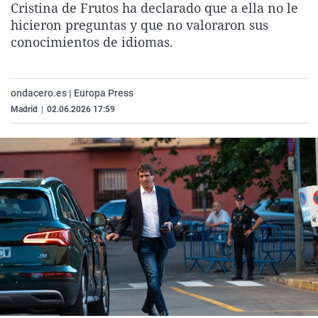
Cristina de Frutos ha declarado que a ella no le
La rosa de los vientos
Caso
Extremadura
Virales
hicieron preguntas y que no valoraron sus
Gente viajera
Retornados
Galicia
Televisión
conocimientos de idiomas.
Como el perro y el gat
Equipo de investigaci
La Rioja
Elecciones
Operación Viuda Negr
Navarra
ondacero.es | Europa Press
Madrid
|
02.06.2026 17:59
País Vasco