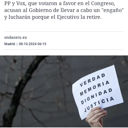
PP y Vox, que votaron a favor en el Congreso,
La rosa de los vientos
Caso
Extremadura
Virales
acusan al Gobierno de llevar a cabo un "engaño"
Gente viajera
Retornados
Galicia
Televisión
y lucharán porque el Ejecutivo la retire.
Como el perro y el gat
Equipo de investigaci
La Rioja
Elecciones
Operación Viuda Negr
Navarra
ondacero.es
Madrid
|
08.10.2024 06:15
País Vasco