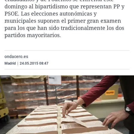
La rosa de los vientos
Caso
Extremadura
Virales
domingo al bipartidismo que representan PP y
PSOE. Las elecciones autonómicas y
Gente viajera
Retornados
Galicia
Televisión
municipales suponen el primer gran examen
Como el perro y el gat
Equipo de investigaci
La Rioja
Elecciones
para los que han sido tradicionalmente los dos
partidos mayoritarios.
Operación Viuda Negr
Navarra
País Vasco
ondacero.es
Madrid
|
24.05.2015 08:47